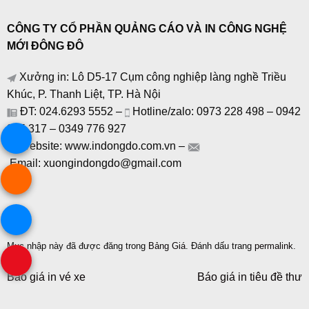
CÔNG TY CỔ PHẦN QUẢNG CÁO VÀ IN CÔNG NGHỆ
MỚI ĐÔNG ĐÔ
Xưởng in: Lô D5-17 Cụm công nghiệp làng nghề Triều
Khúc, P. Thanh Liệt, TP. Hà Nội
ĐT: 024.6293 5552 –
Hotline/zalo: 0973 228 498 – 0942
325 317 – 0349 776 927
Website: www.indongdo.com.vn –
Email: xuongindongdo@gmail.com
Mục nhập này đã được đăng trong
Bảng Giá
. Đánh dấu trang
permalink
.
Báo giá in vé xe
Báo giá in tiêu đề thư