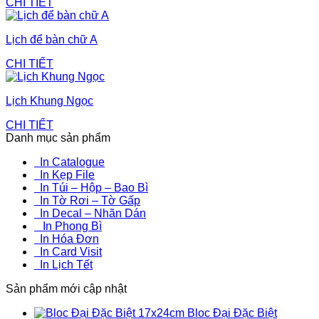
CHI TIẾT
Lịch để bàn chữ A
CHI TIẾT
Lịch Khung Ngọc
CHI TIẾT
Danh mục sản phẩm
In Catalogue
In Kẹp File
In Túi – Hộp – Bao Bì
In Tờ Rơi – Tờ Gấp
In Decal – Nhãn Dán
In Phong Bì
In Hóa Đơn
In Card Visit
In Lịch Tết
Sản phẩm mới cập nhật
Bloc Đại Đặc Biệt