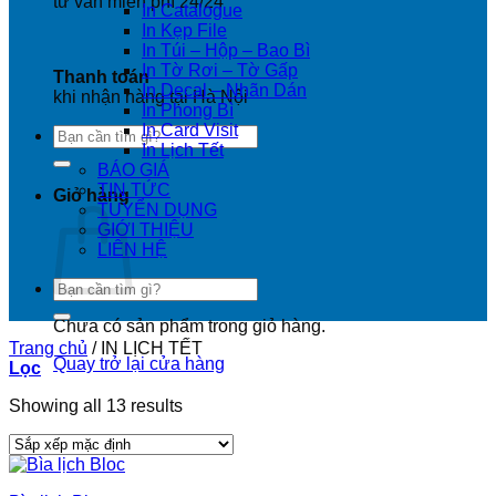
tư vấn miễn phí 24/24
In Catalogue
In Kẹp File
In Túi – Hộp – Bao Bì
In Tờ Rơi – Tờ Gấp
Thanh toán
In Decal – Nhãn Dán
khi nhận hàng tại Hà Nội
In Phong Bì
In Card Visit
Tìm
In Lịch Tết
kiếm:
BÁO GIÁ
TIN TỨC
Giỏ hàng
TUYỂN DỤNG
GIỚI THIỆU
LIÊN HỆ
Tìm
kiếm:
Chưa có sản phẩm trong giỏ hàng.
Trang chủ
/
IN LỊCH TẾT
Quay trở lại cửa hàng
Lọc
Showing all 13 results