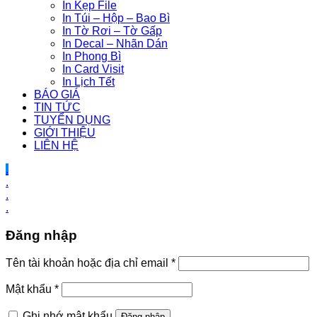
In Kẹp File
In Túi – Hộp – Bao Bì
In Tờ Rơi – Tờ Gấp
In Decal – Nhãn Dán
In Phong Bì
In Card Visit
In Lịch Tết
BÁO GIÁ
TIN TỨC
TUYỂN DỤNG
GIỚI THIỆU
LIÊN HỆ
.
.
.
.
Đăng nhập
Tên tài khoản hoặc địa chỉ email
*
Mật khẩu
*
Ghi nhớ mật khẩu
Đăng nhập