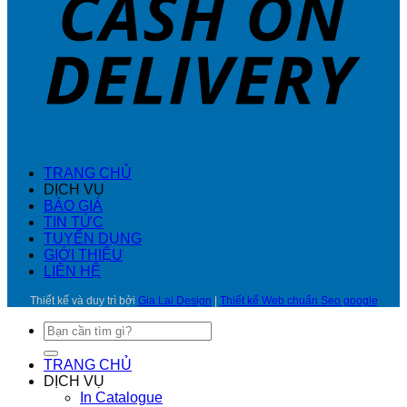
TRANG CHỦ
DỊCH VỤ
BÁO GIÁ
TIN TỨC
TUYỂN DỤNG
GIỚI THIỆU
LIÊN HỆ
Thiết kế và duy trì bởi
Gia Lai Design
|
Thiết kế Web chuẩn Seo google
Tìm
kiếm:
TRANG CHỦ
DỊCH VỤ
In Catalogue