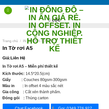
Chuyển
đến
nội
LỌC
dung
Trang chủ
IN TỜ RƠI-TỜ GẤP
/
In Tờ rơi A5
Giá:
Liên Hệ
In Tờ rơi A5 – Miễn phí thiết kế
Kích thước:
14.5*20.5(cm)
Giấy :
Couches 80gsm-300gsm
Màu in :
In offset 4 màu sắc nét
Gia công :
Cắt xén thành phẩm.
Đóng gói :
Thùng carton
Chat Facebook
Gọi: 0349.776.927