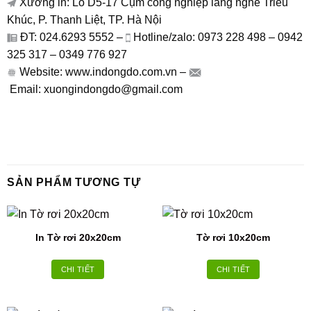
Xưởng in: Lô D5-17 Cụm công nghiệp làng nghề Triều
Khúc, P. Thanh Liệt, TP. Hà Nội
ĐT: 024.6293 5552 –
Hotline/zalo: 0973 228 498 – 0942
325 317 – 0349 776 927
Website: www.indongdo.com.vn –
Email: xuongindongdo@gmail.com
SẢN PHẨM TƯƠNG TỰ
In Tờ rơi 20x20cm
Tờ rơi 10x20cm
CHI TIẾT
CHI TIẾT